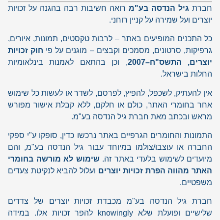
חברת
גיל הנדסה בע"מ
רואה חשיבות רבה בהגנה על זכויות
יוצרים ועל שמירה על קניין רוחני.
כל התכנים המופיעים באתר – לרבות טקסטים, תמונות, איורים,
גרפיקות, סרטונים, מסמכים וקבצים – מוגנים על פי
חוק זכויות
יוצרים, התשס"ח–2007
, וכן בהתאם לאמנות בינלאומיות
החלות בישראל.
אין להעתיק, לשכפל, להפיץ, לפרסם, לשדר או לעשות כל שימוש
אחר בחומרי האתר, כולם או חלקם, ללא קבלת אישור מפורש
מראש ובכתב מאת חברת גיל הנדסה בע"מ.
התמונות והחומרים הגרפיים באתר נרכשו כדין, סופקו ע"י ספקי
החברה או עוצבו/צולמו במיוחד עבור גיל הנדסה בע"מ, והם
מיועדים לשימוש בלעדי באתר זה.
שימוש לא מורשה בחומרי
האתר מהווה הפרת זכויות יוצרים
ועלול להביא לנקיטת צעדים
משפטיים.
חברת גיל הנדסה בע"מ מכבדת זכויות יוצרים של צדדים
שלישיים ופועלת שלא knowingly להפר זכויות אלו. במידה